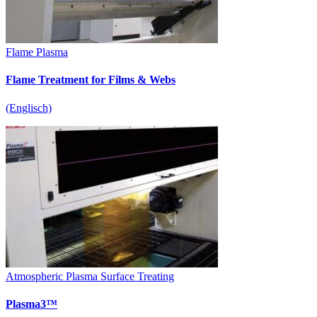
Flame Plasma
Flame Treatment for Films & Webs
(Englisch)
Atmospheric Plasma Surface Treating
Plasma3™