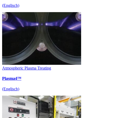
(Englisch)
Atmospheric Plasma Treating
Plasma4™
(Englisch)