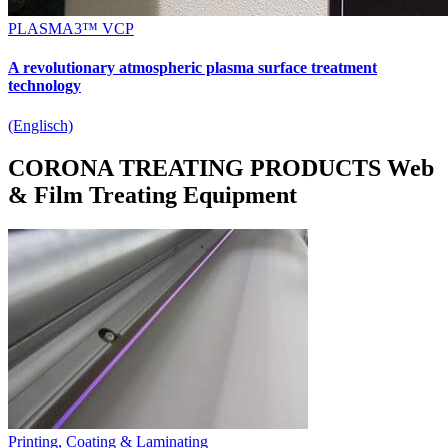
PLASMA3™ VCP
A revolutionary atmospheric plasma surface treatment
technology
(Englisch)
CORONA TREATING PRODUCTS
Web
& Film Treating Equipment
Printing, Coating & Laminating