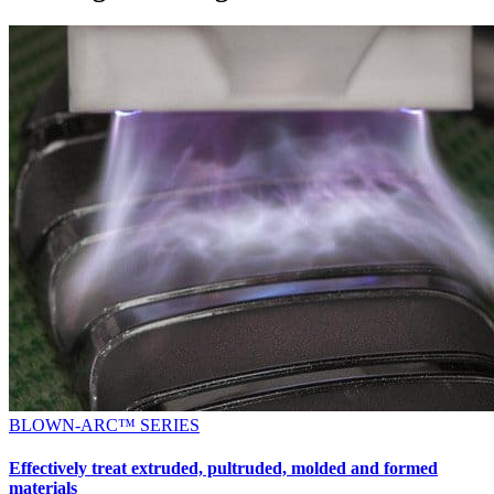
BLOWN-ARC™ SERIES
Effectively treat extruded, pultruded, molded and formed
materials