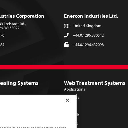
ustries Corporation
Enercon Industries Ltd.
 Freistadt Rd.,
United Kingdom
, WI 53022
070
+44.0.1296.330542
784
+44.0.1296.432098
Sealing Systems
Web Treatment Systems
Applications
Products
Library
Lab Trials
Support
ur device to enhance site navigation, analyze