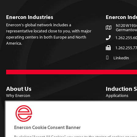
Enercon Industries
Enercon Ind
Enercon's global network includes a
N120 W19349
Germantown
representative located close to you, with major
operating centers in both Europe and North
1.262.255.6
America.
1.262.255.7
LinkedIn
About Us
Induction 
Why Enercon
Applications
Locations
Products
Careers
Library
Mission & Vision
Lab Trials
Enercon Cookie Consent Banner
Technologies
Support
By clicking “Accept All Cookies”, you agree to the storing of cookies on yo