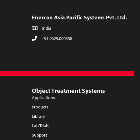
Enercon Asia Pacific Systems Pvt. Ltd.
India
+91.9629.000358
Object Treatment Systems
Applications
Products
Library
Lab Trials
Support