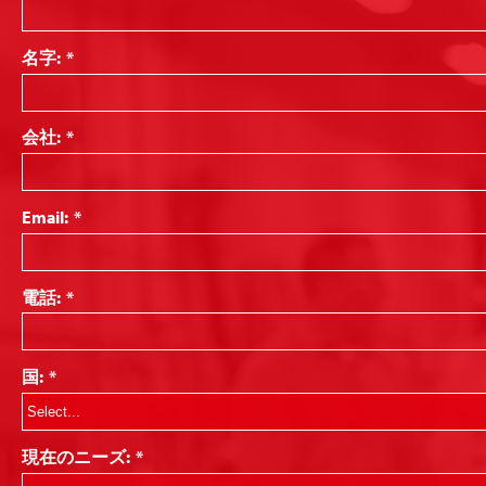
名字:
*
会社:
*
Email:
*
電話:
*
国:
*
現在のニーズ:
*