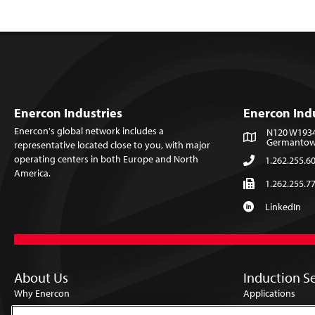
Enercon Industries
Enercon Ind
Enercon's global network includes a
N120 W19349
Germantown
representative located close to you, with major
operating centers in both Europe and North
1.262.255.6
America.
1.262.255.7
LinkedIn
About Us
Induction S
Why Enercon
Applications
Locations
Products