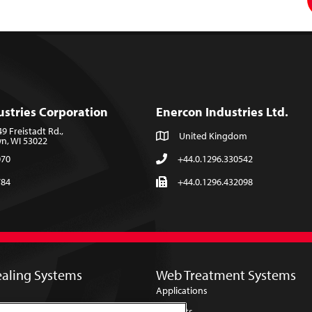
ustries Corporation
Enercon Industries Ltd.
 Freistadt Rd.,
United Kingdom
, WI 53022
070
+44.0.1296.330542
784
+44.0.1296.432098
ealing Systems
Web Treatment Systems
Applications
Products