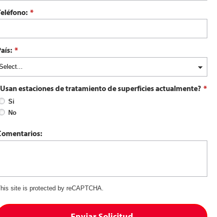
Teléfono:
*
aís:
*
¿Usan estaciones de tratamiento de superficies actualmente?
*
Si
No
Comentarios:
his site is protected by reCAPTCHA.
Enviar Solicitud