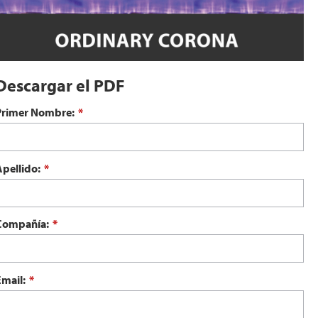
Descargar el PDF
Primer Nombre:
*
Apellido:
*
Compañía:
*
Email:
*